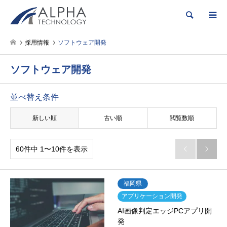
検索
採用情報
ソフトウェア開発
ソフトウェア開発
並べ替え条件
新しい順
古い順
閲覧数順
60件中 1〜10件を表示


福岡県
アプリケーション開発
AI画像判定エッジPCアプリ開
発