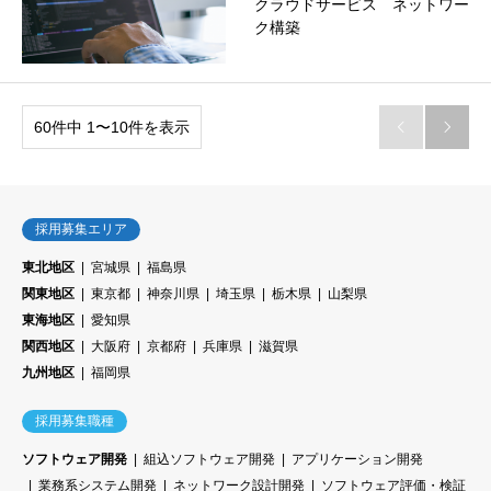
クラウドサービス ネットワー
ク構築
60件中 1〜10件を表示


採用募集エリア
東北地区
宮城県
福島県
関東地区
東京都
神奈川県
埼玉県
栃木県
山梨県
東海地区
愛知県
関西地区
大阪府
京都府
兵庫県
滋賀県
九州地区
福岡県
採用募集職種
ソフトウェア開発
組込ソフトウェア開発
アプリケーション開発
業務系システム開発
ネットワーク設計開発
ソフトウェア評価・検証