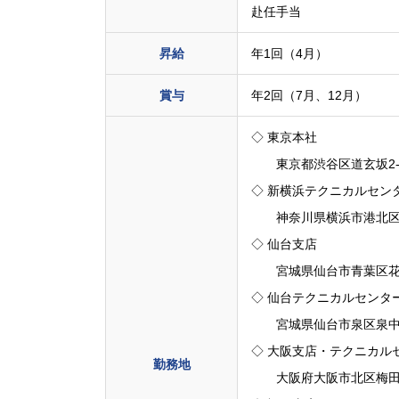
赴任手当
昇給
年1回（4月）
賞与
年2回（7月、12月）
◇ 東京本社
東京都渋谷区道玄坂2-10
◇ 新横浜テクニカルセン
神奈川県横浜市港北区新横
◇ 仙台支店
宮城県仙台市青葉区花京院
◇ 仙台テクニカルセンタ
宮城県仙台市泉区泉中央1-
◇ 大阪支店・テクニカル
勤務地
大阪府大阪市北区梅田2-