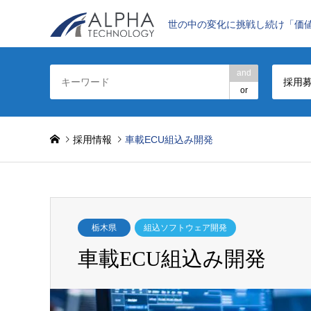
世の中の変化に挑戦し続け「価
and
採用
or
採用情報
車載ECU組込み開発
栃木県
組込ソフトウェア開発
車載ECU組込み開発