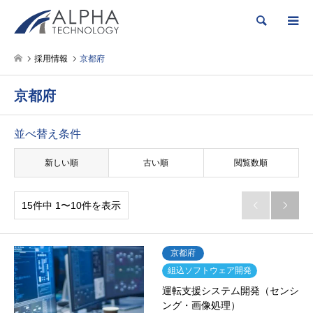
検索
採用情報
京都府
京都府
並べ替え条件
新しい順
古い順
閲覧数順
15件中 1〜10件を表示


京都府
組込ソフトウェア開発
運転支援システム開発（センシ
ング・画像処理）