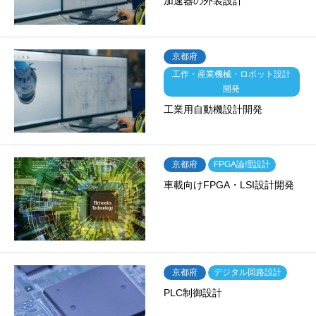
加速器の外装設計
京都府
工作・産業機械・ロボット設計
開発
工業用自動機設計開発
京都府
FPGA論理設計
車載向けFPGA・LSI設計開発
京都府
デジタル回路設計
PLC制御設計