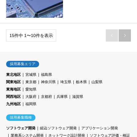
15件中 1〜10件を表示


採用募集エリア
東北地区
宮城県
福島県
関東地区
東京都
神奈川県
埼玉県
栃木県
山梨県
東海地区
愛知県
関西地区
大阪府
京都府
兵庫県
滋賀県
九州地区
福岡県
採用募集職種
ソフトウェア開発
組込ソフトウェア開発
アプリケーション開発
業務系システム開発
ネットワーク設計開発
ソフトウェア評価・検証