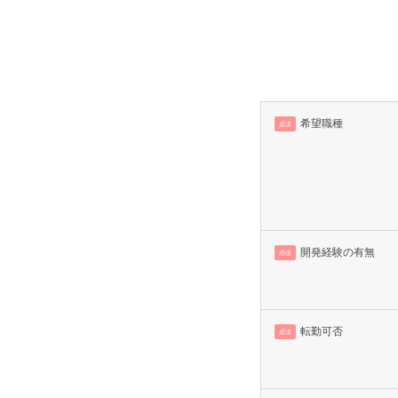
希望職種
必須
開発経験の有無
必須
転勤可否
必須