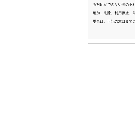
る対応ができない等の不
追加、削除、利用停止、
場合は、下記の窓口まで
【個人情報お問合せ窓口
社 名：アルファテクノ
担 当：個人情報保護
住 所：〒150-0043
電 話：03-5457-2077
個人情報保護管理者 三
なお上記目的に同意され
個人情報保護方針につき