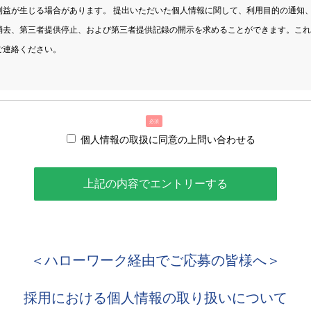
利益が生じる場合があります。 提出いただいた個人情報に関して、利用目的の通知
消去、第三者提供停止、および第三者提供記録の開示を求めることができます。これ
ご連絡ください。
必須
個人情報の取扱に同意の上問い合わせる
】
ロジー株式会社
事務局
 東京都渋谷区道玄坂1-19-2 スプライン9階
津谷 智大
＜ハローワーク経由でご応募の皆様へ＞
た場合のみ、送信ボタンを押してください。
ましては、［
個人情報保護方針
］よりご覧いただけます。
採用における個人情報の取り扱いについて