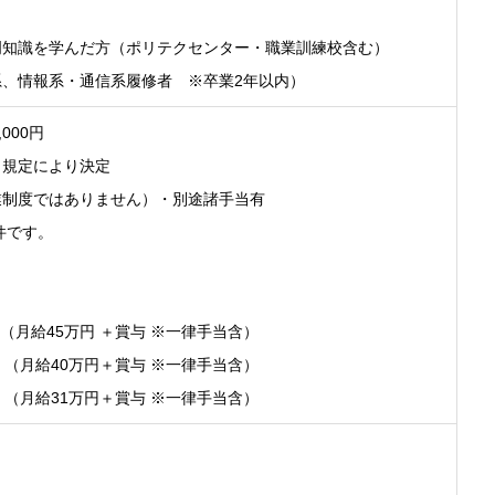
門知識を学んだ方（ポリテクセンター・職業訓練校含む）
、情報系・通信系履修者 ※卒業2年以内）
,000円
、規定により決定
業制度ではありません）・別途諸手当有
件です。
ア（月給45万円 ＋賞与 ※一律手当含）
ア （月給40万円＋賞与 ※一律手当含）
ア （月給31万円＋賞与 ※一律手当含）