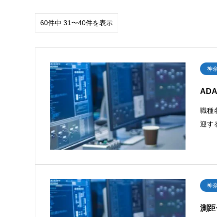
60件中 31〜40件を表示
神
AD
職種
迎す
神
測距