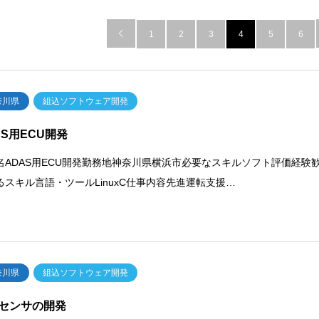

1
2
3
4
5
6
奈川県
組込ソフトウェア開発
AS用ECU開発
名ADAS用ECU開発勤務地神奈川県横浜市必要なスキルソフト評価経験
るスキル言語・ツールLinuxC仕事内容先進運転支援…
奈川県
組込ソフトウェア開発
センサの開発