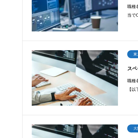
職種
当で
東
スペ
職種
【以
大