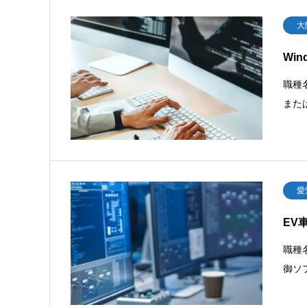
大
Wi
職種
または
愛
EV
職種
御ソ