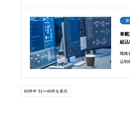
愛
車載
組込
職種
込制
60件中 31〜40件を表示