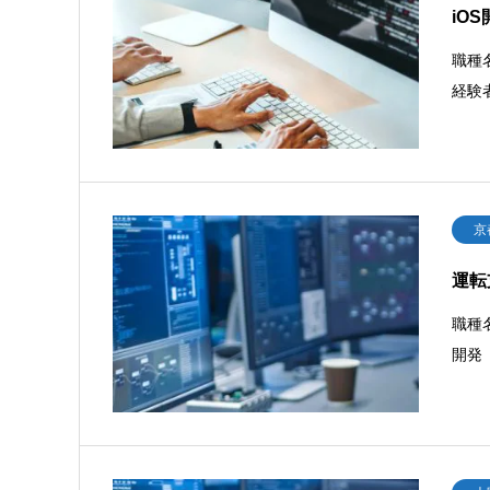
iO
職種名
経験
京
運転
職種
開発