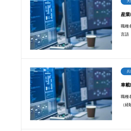
大
産業
職種
言語
兵
車載
職種
（経