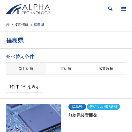
検索
採用情報
福島県
福島県
並べ替え条件
新しい順
古い順
閲覧数順
1件中 1件を表示
福島県
デジタル回路設計
無線系装置開発