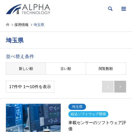
検索
採用情報
埼玉県
埼玉県
並べ替え条件
新しい順
古い順
閲覧数順
17件中 1〜10件を表示


埼玉県
組込ソフトウェア開発
車載センサーのソフトウェア評
価