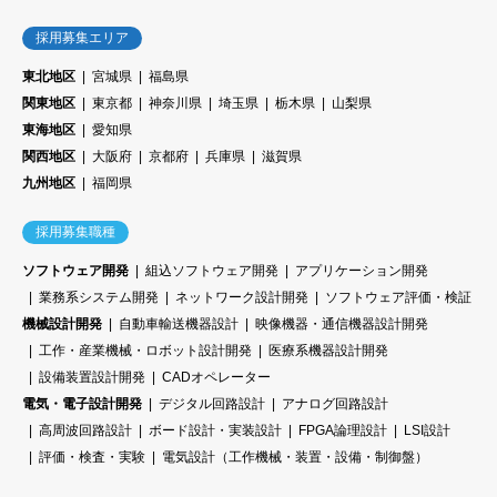
採用募集エリア
東北地区
宮城県
福島県
関東地区
東京都
神奈川県
埼玉県
栃木県
山梨県
東海地区
愛知県
関西地区
大阪府
京都府
兵庫県
滋賀県
九州地区
福岡県
採用募集職種
ソフトウェア開発
組込ソフトウェア開発
アプリケーション開発
業務系システム開発
ネットワーク設計開発
ソフトウェア評価・検証
機械設計開発
自動車輸送機器設計
映像機器・通信機器設計開発
工作・産業機械・ロボット設計開発
医療系機器設計開発
設備装置設計開発
CADオペレーター
電気・電子設計開発
デジタル回路設計
アナログ回路設計
高周波回路設計
ボード設計・実装設計
FPGA論理設計
LSI設計
評価・検査・実験
電気設計（工作機械・装置・設備・制御盤）