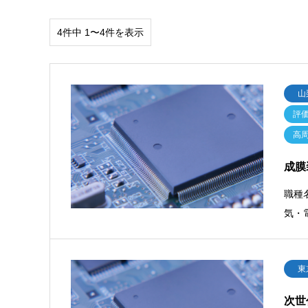
4件中 1〜4件を表示
山
評
高
成膜
職種
気・
東
次世