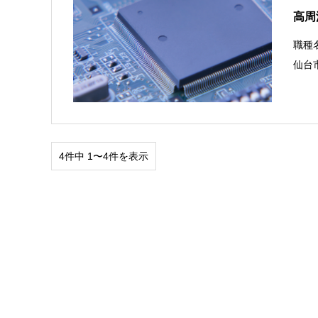
高周
職種
仙台
4件中 1〜4件を表示