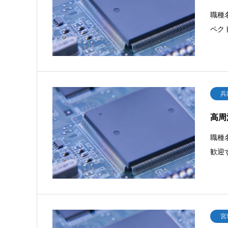
職種
ペク
兵
高周
職種
歓迎
宮