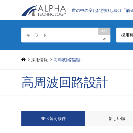
世の中の変化に挑戦し続け「価
and
採用
or
採用情報
高周波回路設計
高周波回路設計
並べ替え条件
新しい順