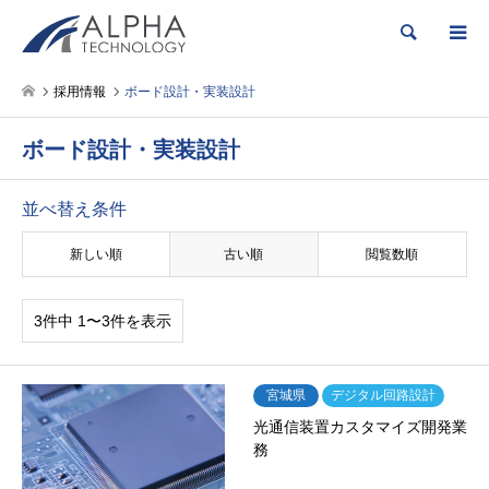
検索
採用情報
ボード設計・実装設計
ボード設計・実装設計
並べ替え条件
新しい順
古い順
閲覧数順
3件中 1〜3件を表示
宮城県
デジタル回路設計
光通信装置カスタマイズ開発業
務