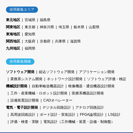
採用募集エリア
東北地区
宮城県
福島県
関東地区
東京都
神奈川県
埼玉県
栃木県
山梨県
東海地区
愛知県
関西地区
大阪府
京都府
兵庫県
滋賀県
九州地区
福岡県
採用募集職種
ソフトウェア開発
組込ソフトウェア開発
アプリケーション開発
業務系システム開発
ネットワーク設計開発
ソフトウェア評価・検証
機械設計開発
自動車輸送機器設計
映像機器・通信機器設計開発
工作・産業機械・ロボット設計開発
医療系機器設計開発
設備装置設計開発
CADオペレーター
電気・電子設計開発
デジタル回路設計
アナログ回路設計
高周波回路設計
ボード設計・実装設計
FPGA論理設計
LSI設計
評価・検査・実験
電気設計（工作機械・装置・設備・制御盤）