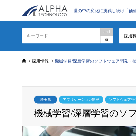
世の中の変化に挑戦し続け「価
and
採用
or
採用情報
機械学習/深層学習のソフトウェア開発・
埼玉県
アプリケーション開発
ソフトウェア評
機械学習/深層学習のソ