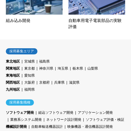
組み込み開発
自動車用電子電装部品の実験
評価
採用募集エリア
東北地区
宮城県
福島県
関東地区
東京都
神奈川県
埼玉県
栃木県
山梨県
東海地区
愛知県
関西地区
大阪府
京都府
兵庫県
滋賀県
九州地区
福岡県
採用募集職種
ソフトウェア開発
組込ソフトウェア開発
アプリケーション開発
業務系システム開発
ネットワーク設計開発
ソフトウェア評価・検証
機械設計開発
自動車輸送機器設計
映像機器・通信機器設計開発