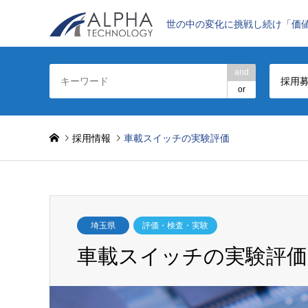
世の中の変化に挑戦し続け「価
and
採用
or
採用情報
車載スイッチの実験評価
埼玉県
評価・検査・実験
車載スイッチの実験評価