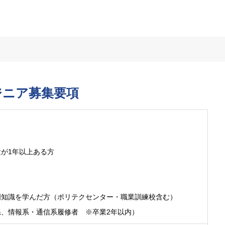
ジニア募集要項
が1年以上ある方
門知識を学んだ方（ポリテクセンター・職業訓練校含む）
、情報系・通信系履修者 ※卒業2年以内）