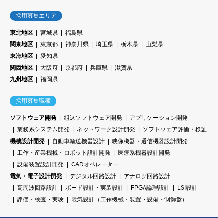
採用募集エリア
東北地区
宮城県
福島県
関東地区
東京都
神奈川県
埼玉県
栃木県
山梨県
東海地区
愛知県
関西地区
大阪府
京都府
兵庫県
滋賀県
九州地区
福岡県
採用募集職種
ソフトウェア開発
組込ソフトウェア開発
アプリケーション開発
業務系システム開発
ネットワーク設計開発
ソフトウェア評価・検証
機械設計開発
自動車輸送機器設計
映像機器・通信機器設計開発
工作・産業機械・ロボット設計開発
医療系機器設計開発
設備装置設計開発
CADオペレーター
電気・電子設計開発
デジタル回路設計
アナログ回路設計
高周波回路設計
ボード設計・実装設計
FPGA論理設計
LSI設計
評価・検査・実験
電気設計（工作機械・装置・設備・制御盤）