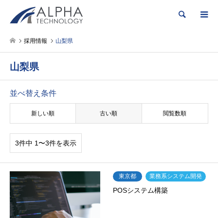
検索
採用情報
山梨県
山梨県
並べ替え条件
新しい順
古い順
閲覧数順
3件中 1〜3件を表示
東京都
業務系システム開発
POSシステム構築