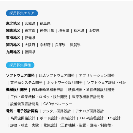
採用募集エリア
東北地区
宮城県
福島県
関東地区
東京都
神奈川県
埼玉県
栃木県
山梨県
東海地区
愛知県
関西地区
大阪府
京都府
兵庫県
滋賀県
九州地区
福岡県
採用募集職種
ソフトウェア開発
組込ソフトウェア開発
アプリケーション開発
業務系システム開発
ネットワーク設計開発
ソフトウェア評価・検証
機械設計開発
自動車輸送機器設計
映像機器・通信機器設計開発
工作・産業機械・ロボット設計開発
医療系機器設計開発
設備装置設計開発
CADオペレーター
電気・電子設計開発
デジタル回路設計
アナログ回路設計
高周波回路設計
ボード設計・実装設計
FPGA論理設計
LSI設計
評価・検査・実験
電気設計（工作機械・装置・設備・制御盤）