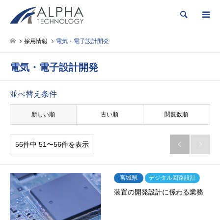
検索
採用情報
電気・電子設計開発
電気・電子設計開発
並べ替え条件
新しい順
古い順
閲覧数順
56件中 51〜56件を表示


宮城県
デジタル回路設計
装置の開発設計に係わる業務