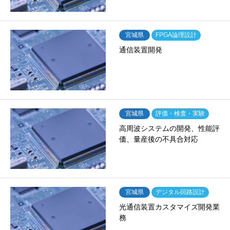
宮城県
FPGA論理設計
通信装置開発
宮城県
評価・検査・実験
高周波システムの開発、性能評
価、量産後の不具合対応
宮城県
デジタル回路設計
光通信装置カスタマイズ開発業
務