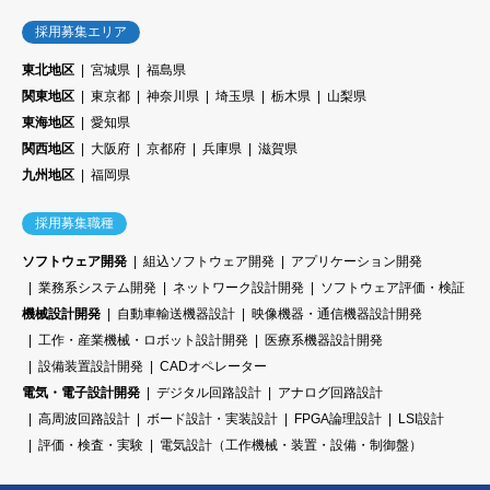
採用募集エリア
東北地区
宮城県
福島県
関東地区
東京都
神奈川県
埼玉県
栃木県
山梨県
東海地区
愛知県
関西地区
大阪府
京都府
兵庫県
滋賀県
九州地区
福岡県
採用募集職種
ソフトウェア開発
組込ソフトウェア開発
アプリケーション開発
業務系システム開発
ネットワーク設計開発
ソフトウェア評価・検証
機械設計開発
自動車輸送機器設計
映像機器・通信機器設計開発
工作・産業機械・ロボット設計開発
医療系機器設計開発
設備装置設計開発
CADオペレーター
電気・電子設計開発
デジタル回路設計
アナログ回路設計
高周波回路設計
ボード設計・実装設計
FPGA論理設計
LSI設計
評価・検査・実験
電気設計（工作機械・装置・設備・制御盤）