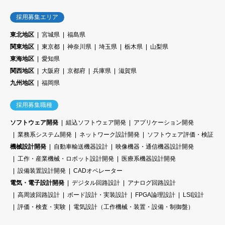
採用募集エリア
東北地区
宮城県
福島県
関東地区
東京都
神奈川県
埼玉県
栃木県
山梨県
東海地区
愛知県
関西地区
大阪府
京都府
兵庫県
滋賀県
九州地区
福岡県
採用募集職種
ソフトウェア開発
組込ソフトウェア開発
アプリケーション開発
業務系システム開発
ネットワーク設計開発
ソフトウェア評価・検証
機械設計開発
自動車輸送機器設計
映像機器・通信機器設計開発
工作・産業機械・ロボット設計開発
医療系機器設計開発
設備装置設計開発
CADオペレーター
電気・電子設計開発
デジタル回路設計
アナログ回路設計
高周波回路設計
ボード設計・実装設計
FPGA論理設計
LSI設計
評価・検査・実験
電気設計（工作機械・装置・設備・制御盤）