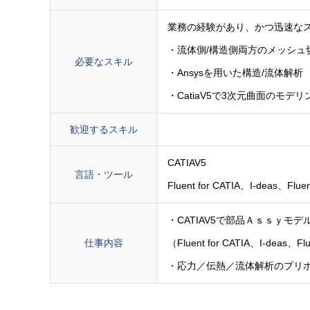
業務の経験があり、かつ迅速な
・流体側/構造側両方のメッシュ
必要なスキル
・Ansysを用いた構造/流体解析
・CatiaV5で3次元曲面のモデリ
歓迎するスキル
CATIAV5
言語・ツール
Fluent for CATIA、I-deas、Flue
・CATIAV5で部品Ａｓｓｙモ
仕事内容
（Fluent for CATIA、I-deas、Fl
・応力／伝熱／流体解析のプリポ