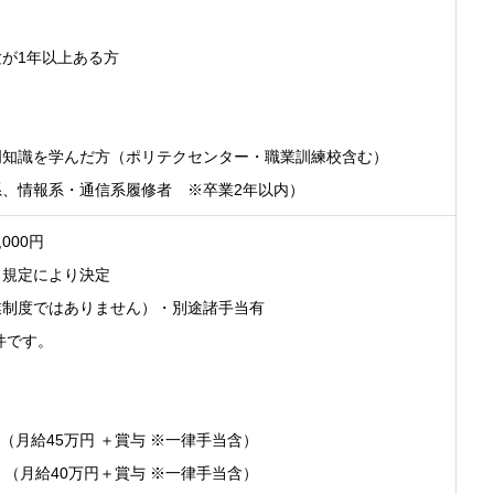
が1年以上ある方
門知識を学んだ方（ポリテクセンター・職業訓練校含む）
、情報系・通信系履修者 ※卒業2年以内）
,000円
、規定により決定
業制度ではありません）・別途諸手当有
件です。
ア（月給45万円 ＋賞与 ※一律手当含）
ア （月給40万円＋賞与 ※一律手当含）