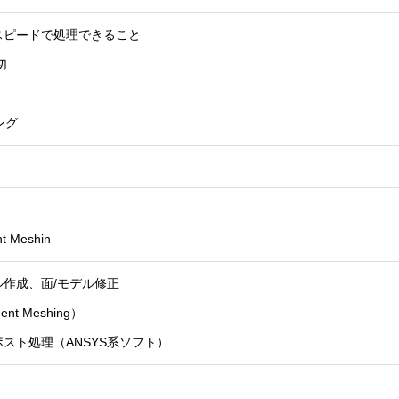
スピードで処理できること
切
ング
nt Meshin
デル作成、面/モデル修正
uent Meshing）
スト処理（ANSYS系ソフト）