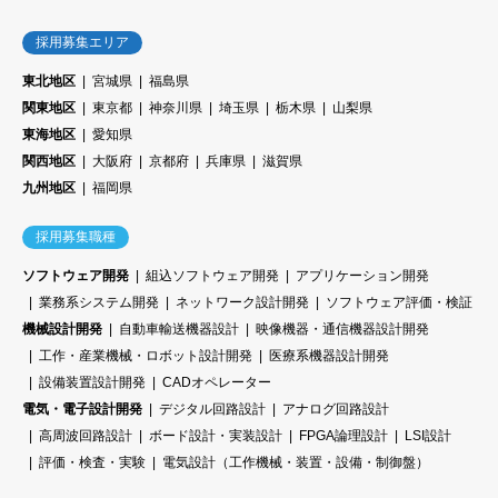
採用募集エリア
東北地区
宮城県
福島県
関東地区
東京都
神奈川県
埼玉県
栃木県
山梨県
東海地区
愛知県
関西地区
大阪府
京都府
兵庫県
滋賀県
九州地区
福岡県
採用募集職種
ソフトウェア開発
組込ソフトウェア開発
アプリケーション開発
業務系システム開発
ネットワーク設計開発
ソフトウェア評価・検証
機械設計開発
自動車輸送機器設計
映像機器・通信機器設計開発
工作・産業機械・ロボット設計開発
医療系機器設計開発
設備装置設計開発
CADオペレーター
電気・電子設計開発
デジタル回路設計
アナログ回路設計
高周波回路設計
ボード設計・実装設計
FPGA論理設計
LSI設計
評価・検査・実験
電気設計（工作機械・装置・設備・制御盤）