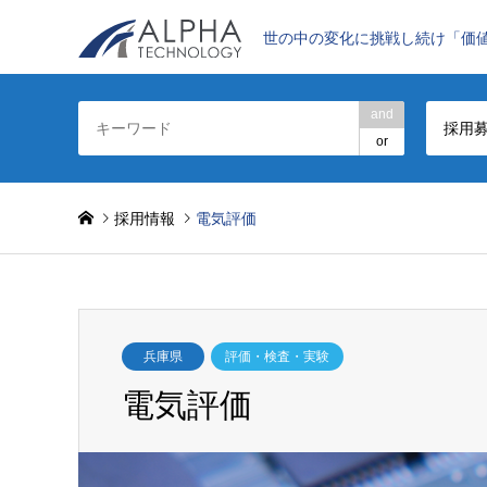
世の中の変化に挑戦し続け「価
and
採用
or
採用情報
電気評価
兵庫県
評価・検査・実験
電気評価