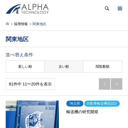
検索
採用情報
関東地区
関東地区
並べ替え条件
新しい順
古い順
閲覧数順
81件中 11〜20件を表示


埼玉県
自動車輸送機器設計
輸送機の研究開発