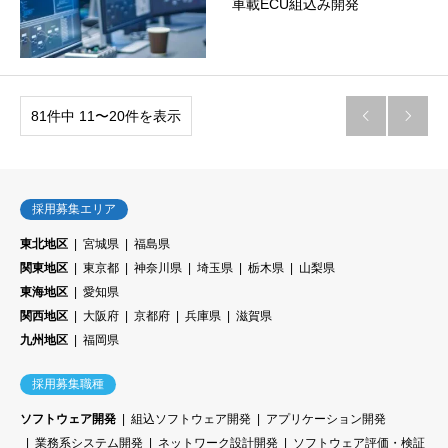
車載ECU組込み開発
81件中 11〜20件を表示


採用募集エリア
東北地区
宮城県
福島県
関東地区
東京都
神奈川県
埼玉県
栃木県
山梨県
東海地区
愛知県
関西地区
大阪府
京都府
兵庫県
滋賀県
九州地区
福岡県
採用募集職種
ソフトウェア開発
組込ソフトウェア開発
アプリケーション開発
業務系システム開発
ネットワーク設計開発
ソフトウェア評価・検証